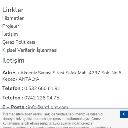
Linkler
Hizmetler
Projeler
İletişim
Çerez Politikası
Kişisel Verilerin İşlenmesi
İletişim
Adres :
Akdeniz Sanayi Sitesi Şafak Mah. 4297 Sok. No:6
Kepez / ANTALYA
Telefon :
0 532 660 61 91
Telefon :
0242 226 04 75
E - Posta :
info@antlight.com
X
İnternet sitemizden verimli şekilde faydalanabilmeniz ve kullanıcı
deneyiminizi geliştirebilmek için çerezler kullanmaktayız. Çerez
kullanımını tercih etmezseniz tarayıcı ayarlarından çerezleri
Copyright 2023 Ant Light. All Rights Reserved.