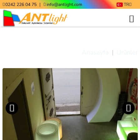
|
0242 226 04 75
info@antlight.com
TR
Ant Light
Anasayfa
|
Ürünler
Previo
Next